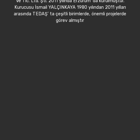
Ve Tic. Ltd. Şti. 2011 yılında Erzurum' da kurulmuştur.
Kurucusu İsmail YALÇINKAYA 1980 yılından 2011 yılları
arasında TEDAŞ’ ta çeşitli birimlerde, önemli projelerde
görev almıştır